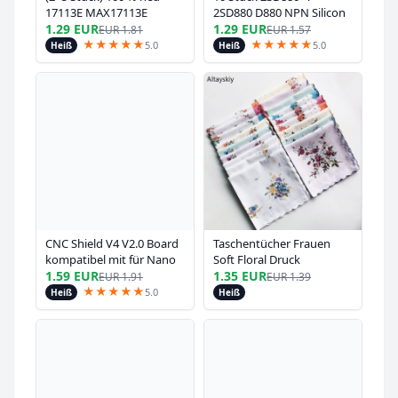
17113E MAX17113E
2SD880 D880 NPN Silicon
MAX17113ETL QFN40
Power
1.29 EUR
1.29 EUR
EUR
1.81
EUR
1.57
★
★
★
★
★
★
★
★
★
★
5.0
5.0
Heiß
Heiß
CNC Shield V4 V2.0 Board
Taschentücher Frauen
kompatibel mit für Nano
Soft Floral Druck
1.59 EUR
Baumwolle Elegante
1.35 EUR
EUR
1.91
EUR
1.39
★
★
★
★
★
Klassische Taschen Platz
5.0
Heiß
Heiß
Taschentuch Frauen
Nationalen Stil Einfache
Trendy