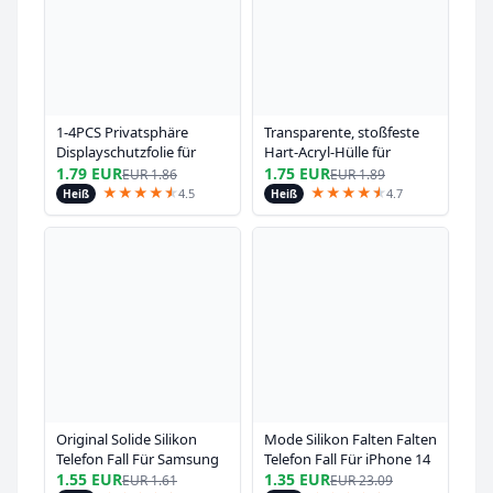
1-4PCS Privatsphäre
Transparente, stoßfeste
Displayschutzfolie für
Hart-Acryl-Hülle für
Xiaomi Redmi Hinweis 12
iPhone 16 15 14 13 12 Mini
1.79 EUR
1.75 EUR
EUR
1.86
EUR
1.89
11 10 13 Pro 11S 9 8 7 Plus
11 Pro XS Max X XR 7
★
★
★
★
★
★
★
★
★
★
★
★
4.5
4.7
Heiß
Heiß
5G 10S 9S Anti-Spionage-
8Plus SE, weiche Silikon-
Glas für Redmi 10C 9A 9
Stoßstangenabdeckung
Original Solide Silikon
Mode Silikon Falten Falten
Telefon Fall Für Samsung
Telefon Fall Für iPhone 14
Galaxy A55 A35 A25 A15
13 12 11 15 Pro Max SE X
1.55 EUR
1.35 EUR
EUR
1.61
EUR
23.09