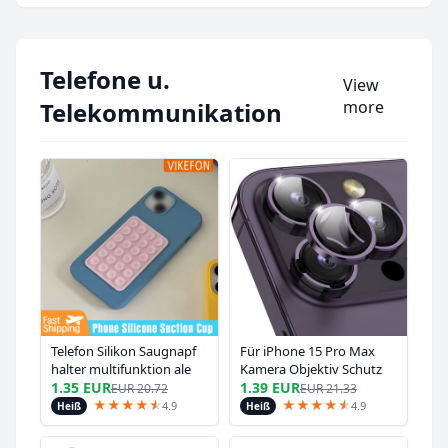
Telefone u.
View
Telekommunikation
more
Telefon Silikon Saugnapf
Für iPhone 15 Pro Max
halter multifunktion ale
Kamera Objektiv Schutz
Saugnapf Wand ständer
Metall Objektiv Ring Fall
1.35 EUR
1.39 EUR
EUR
20.72
EUR
21.33
quadratische rutsch feste
Glas Für iPhone 15 Plus 15
★
★
★
★
★
★
★
★
★
★
★
★
4.9
4.9
Heiß
Heiß
einseitige Gehäuse
Pro max 15 Pro Objektiv
halterung Rücken
Glas Abdeckung