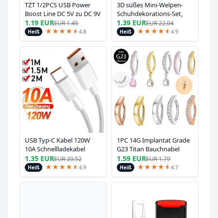
TZT 1/2PCS USB Power
3D süßes Mini-Welpen-
Boost Line DC 5V zu DC 9V
Schuhdekorations-Set,
/ 12V Step UP Modul USB
abnehmbares Diy-Bichon-
1.19 EUR
1.39 EUR
EUR
1.45
EUR
22.04
Konverter Adapter Router
Frise-Hundefiguren-
★
★
★
★
★
★
★
★
★
★
★
★
4.8
4.9
Heiß
Heiß
Kabel 2,1x5,5mm Stecker
Zubehör, verwendet für
Clogs, Urlaubsparty-
Geschenke
USB Typ-C Kabel 120W
1PC 14G Implantat Grade
10A Schnellladekabel
G23 Titan Bauchnabel
Handy USB für Huawei
Ring Clicker Edelstahl
1.35 EUR
1.59 EUR
EUR
20.52
EUR
1.79
P30 Xiaomi Realme
Messing Nabel Piercing
★
★
★
★
★
★
★
★
★
★
★
★
4.9
4.7
Heiß
Heiß
Samsung Poco X6 USB-C
Schmuck Bauch Piercings
Datenkabel