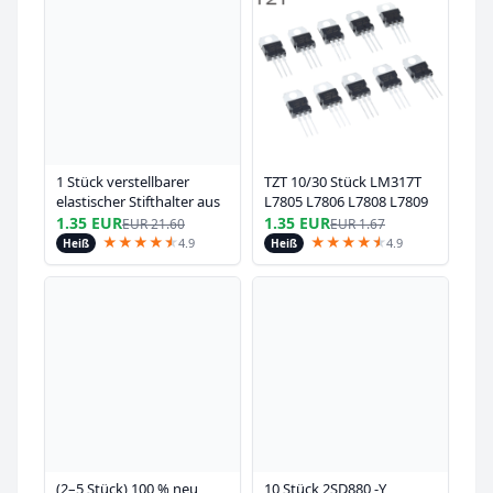
1 Stück verstellbarer
TZT 10/30 Stück LM317T
elastischer Stifthalter aus
L7805 L7806 L7808 L7809
Leder, Stifttasche für
L7910 L7812 L7815 L7818
1.35 EUR
1.35 EUR
EUR
21.60
EUR
1.67
Planer, Stifthalter für
L7824 L7915 L7805CV
★
★
★
★
★
★
★
★
★
★
★
★
4.9
4.9
Heiß
Heiß
Notizbuch, Notizbuch-
Stifthalter
(2–5 Stück) 100 % neu
10 Stück 2SD880 -Y