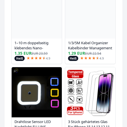
1–10 m doppelseitig
1/3/5M Kabel Organizer
klebendes Nano-
Kabelbinder Management
Klebeband, 20–50 mm
Draht Wickler Band
1.35 EUR
1.29 EUR
EUR
23.59
EUR
22.54
Breite, wiederverwendbar,
Kopfhörer Maus Kabel
★
★
★
★
★
★
★
★
★
★
★
★
4.9
4.9
Heiß
Heiß
spurlos, wasserdicht,
Management Krawatten
ultrastarker
Klebebandstreifen,
transparentes
Montageband
Drahtlose Sensor LED
3 Stück gehärtetes Glas
Nachtlicht EU UNS
für iPhone 15 14 13 12 11