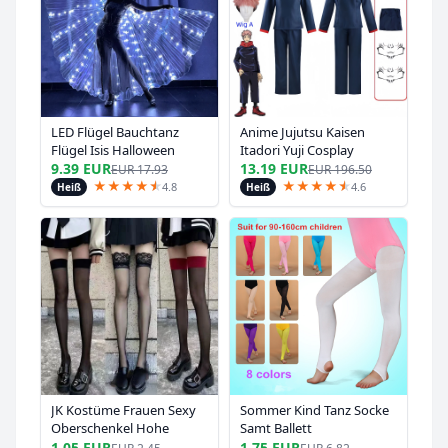
LED Flügel Bauchtanz
Anime Jujutsu Kaisen
Flügel Isis Halloween
Itadori Yuji Cosplay
Flügel Prop Glänzende
Kostüm Für Männer
9.39 EUR
13.19 EUR
EUR
17.93
EUR
196.50
LED Lampe Flügel
Itadori Yuji Hemd Uniform
★
★
★
★
★
★
★
★
★
★
★
★
4.8
4.6
Heiß
Heiß
Bauchtanz Kostüme
Anzug Halloween
Zubehör Sticks
Karneval Party Outfit
Erwachsene Kind
JK Kostüme Frauen Sexy
Sommer Kind Tanz Socke
Oberschenkel Hohe
Samt Ballett
Netzstrümpfe Lolita
Strumpfhosen Mädchen
1.05 EUR
1.75 EUR