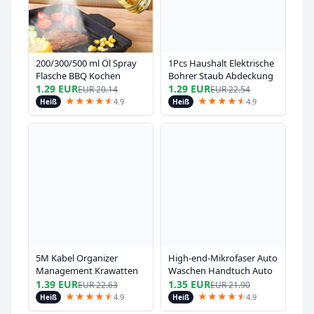
200/300/500 ml Öl Spray
1Pcs Haushalt Elektrische
Flasche BBQ Kochen
Bohrer Staub Abdeckung
Olivenöl Sprayer
Asche Schüssel
1.29 EUR
1.29 EUR
EUR
20.14
EUR
22.54
Kunststoff Backöl Spray
Auswirkungen Hammer
★
★
★
★
★
★
★
★
★
★
★
★
4.9
4.9
Heiß
Heiß
Leere Flasche Essig
Staub Kollektor Power
flasche Oder Öl pinsel
Werkzeug Zubehör
Bohren Staubdicht Gerät
5M Kabel Organizer
High-end-Mikrofaser Auto
Management Krawatten
Waschen Handtuch Auto
Zerreißbare Kabel Schutz
Reinigung Trocknen Tuch
1.39 EUR
1.35 EUR
EUR
22.63
EUR
21.90
Für Telefon Maus
Säumen Auto Pflege Tuch
★
★
★
★
★
★
★
★
★
★
★
★
4.9
4.9
Heiß
Heiß
Kopfhörer Daten Draht
Detaillierung Auto