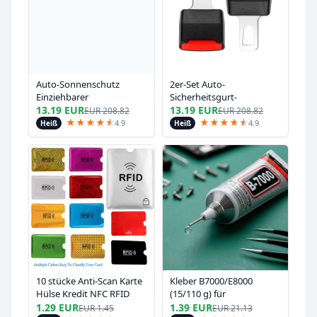
Auto-Sonnenschutz
2er-Set Auto-
Einziehbarer
Sicherheitsgurt-
Sonnenschutz
Verlängerung,
13.19 EUR
13.19 EUR
EUR
208.82
EUR
208.82
Hitzeschutz
Sicherheitsgurt-
★
★
★
★
★
★
★
★
★
★
★
★
4.9
4.9
Heiß
Heiß
Frontscheiben-
Verschluss-Stecker, Dicker
Sonnenschirm
Einsatz,
Verlängerungsschlauch,
Sicherheitsgurt-Zubehör
10 stücke Anti-Scan Karte
Kleber B7000/E8000
Hülse Kredit NFC RFID
(15/110 g) für
Karte Schutz Anti-
Mobiltelefone, Schmuck,
1.29 EUR
1.39 EUR
EUR
1.45
EUR
21.13