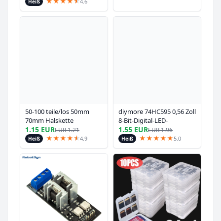
Übergröße, lockerer
★
★
★
★
★
★
4.6
Heiß
Pullover, modisches
Sweatshirt
50-100 teile/los 50mm
diymore 74HC595 0,56 Zoll
70mm Halskette
8-Bit-Digital-LED-
Verlängerung Kette Groß
Anzeigemodul 5 Farben
1.15 EUR
1.55 EUR
EUR
1.21
EUR
1.96
Armband Erweiterte
erhältlich für Arduino
★
★
★
★
★
★
★
★
★
★
★
4.9
5.0
Heiß
Heiß
Ketten Schwanz Extender
Für DIY Schmuck, der
Entdeckungen