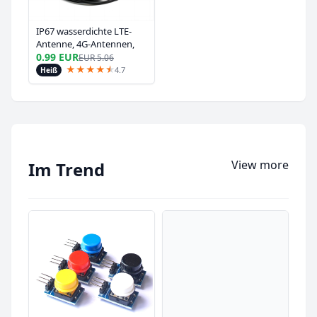
IP67 wasserdichte LTE-
Antenne, 4G-Antennen,
SMA-Steckerantenne für
0.99 EUR
EUR
5.06
den Außenbereich
★
★
★
★
★
★
4.7
Heiß
View more
Im Trend