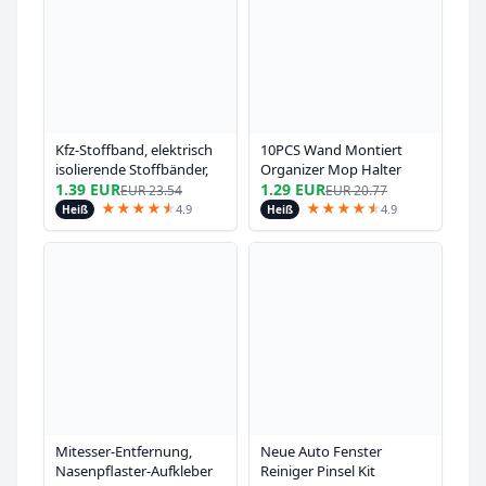
Kfz-Stoffband, elektrisch
10PCS Wand Montiert
isolierende Stoffbänder,
Organizer Mop Halter
hitzebeständig,
Wand-Montiert
1.39 EUR
1.29 EUR
EUR
23.54
EUR
20.77
thermisches Auto-
Wasserdichte Mopp
★
★
★
★
★
★
★
★
★
★
★
★
4.9
4.9
Heiß
Heiß
Klebeband, wasserdichtes,
Lagerung Rack Besen
schalldichtes Kabelband
Aufhänger Haken
Haushalts Werkzeuge
Mitesser-Entfernung,
Neue Auto Fenster
Nasenpflaster-Aufkleber
Reiniger Pinsel Kit