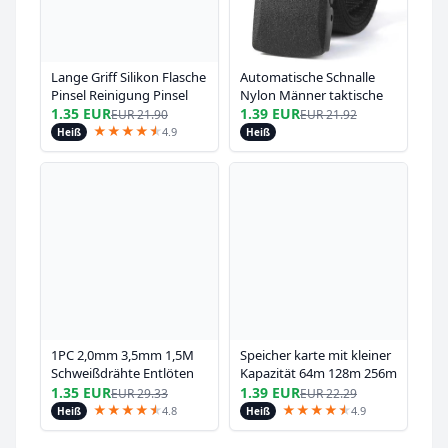
Lange Griff Silikon Flasche
Automatische Schnalle
Pinsel Reinigung Pinsel
Nylon Männer taktische
Küche Reinigung Tasse
Gürtel Herren Canvas
1.35 EUR
1.39 EUR
EUR
21.90
EUR
21.92
Pinsel Thermos Glas Pinsel
Gürtel Premium Hosen
★
★
★
★
★
★
4.9
Heiß
Heiß
Reinigung Werkzeuge
Gürtel Sport Gürtel Nylon
Gürtel
1PC 2,0mm 3,5mm 1,5M
Speicher karte mit kleiner
Schweißdrähte Entlöten
Kapazität 64m 128m 256m
Geflecht Solder Remover
512m tf-Karte tf-Karte für
1.35 EUR
1.39 EUR
EUR
29.33
EUR
22.29
Docht Draht Reparatur
Kamera-Handy
★
★
★
★
★
★
★
★
★
★
★
★
4.8
4.9
Heiß
Heiß
Werkzeug