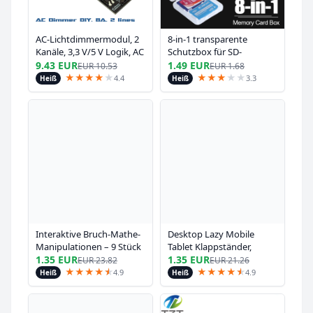
AC-Lichtdimmermodul, 2
8-in-1 transparente
Kanäle, 3,3 V/5 V Logik, AC
Schutzbox für SD-
50/60 Hz, 220 V/110 V
Speicherkarte, SIM-
9.43 EUR
1.49 EUR
EUR
10.53
EUR
1.68
Karten, Adapter,
★
★
★
★
★
★
★
★
★
★
4.4
3.3
Heiß
Heiß
Aufbewahrungskoffer,
tragbare Mini-Schutzhülle
Interaktive Bruch-Mathe-
Desktop Lazy Mobile
Manipulationen – 9 Stück
Tablet Klappständer,
EVA-Score Additions- und
tragbarer und
1.35 EUR
1.35 EUR
EUR
23.82
EUR
21.26
Subtraktionsberechnungsdemo
verstellbarer mobiler
★
★
★
★
★
★
★
★
★
★
★
★
4.9
4.9
Heiß
Heiß
für Studenten STEM-
Tablet-Ständer
Bildung